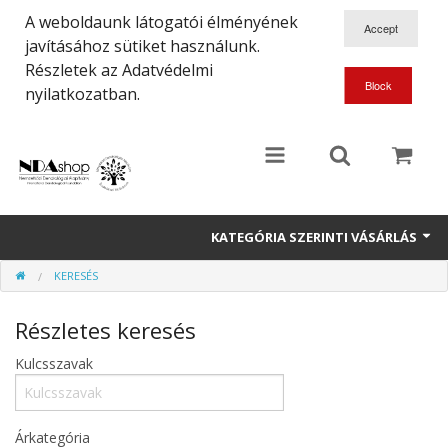
A weboldaunk látogatói élményének
javításához sütiket használunk.
Részletek az Adatvédelmi
nyilatkozatban.
KATEGÓRIA SZERINTI VÁSÁRLÁS
KERESÉS
Növények
Részletes keresés
Dísztárgyak
Kulcsszavak
Ajándéktárgyak
Könyvek
Árkategória