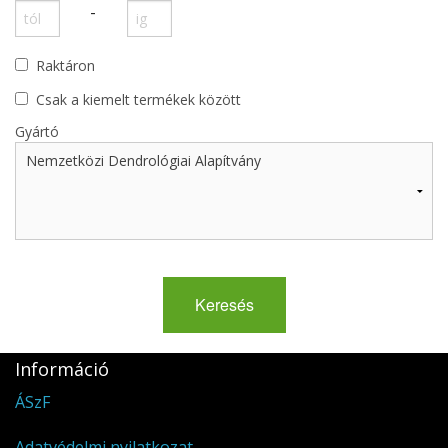
Ritkaságok
-
Újdonságok
Raktáron
MAGAZIN
Csak a kiemelt termékek között
Gyártó
Akciós termékek
Információ
ÁSzF
Adatvédelmi nyilatkozat