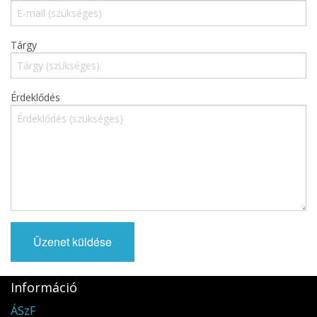
Ritkaságok
Újdonságok
Tárgy
MAGAZIN
Érdeklődés
Akciós termékek
Információ
ÁSzF