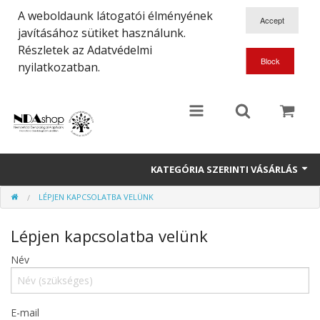
A weboldaunk látogatói élményének
javításához sütiket használunk.
Részletek az Adatvédelmi
nyilatkozatban.
KATEGÓRIA SZERINTI VÁSÁRLÁS
LÉPJEN KAPCSOLATBA VELÜNK
Növények
Lépjen kapcsolatba velünk
Dísztárgyak
Név
Ajándéktárgyak
Könyvek
E-mail